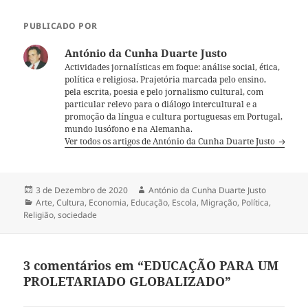
PUBLICADO POR
António da Cunha Duarte Justo
Actividades jornalísticas em foque: análise social, ética,
política e religiosa. Prajetória marcada pelo ensino,
pela escrita, poesia e pelo jornalismo cultural, com
particular relevo para o diálogo intercultural e a
promoção da língua e cultura portuguesas em Portugal,
mundo lusófono e na Alemanha.
Ver todos os artigos de António da Cunha Duarte Justo
Publicado
3 de Dezembro de 2020
Autor
António da Cunha Duarte Justo
a
Categorias
Arte
,
Cultura
,
Economia
,
Educação
,
Escola
,
Migração
,
Política
,
Religião
,
sociedade
3 comentários em “EDUCAÇÃO PARA UM
PROLETARIADO GLOBALIZADO”