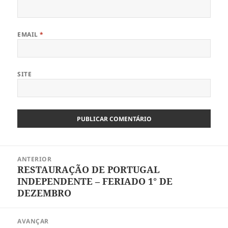
EMAIL
*
SITE
Navegação
ANTERIOR
de
RESTAURAÇÃO DE PORTUGAL
Artigo
artigos
INDEPENDENTE – FERIADO 1° DE
anterior:
DEZEMBRO
AVANÇAR