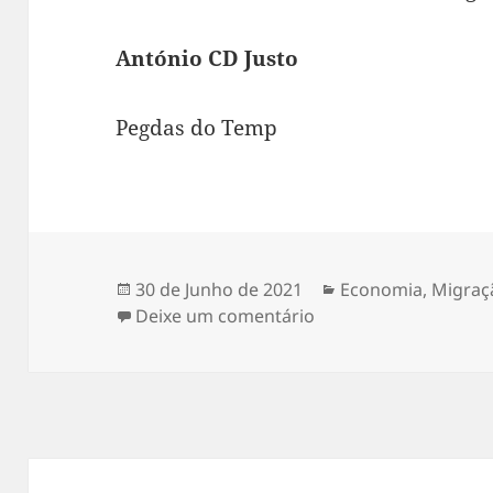
António CD Justo
Pegdas do Temp
Publicado
30 de Junho de 2021
Categorias
Economia
,
Migraç
a
Deixe um comentário
sobre A UNIÃO EUR