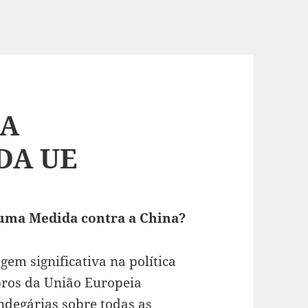
RA
DA UE
 uma Medida contra a China?
m significativa na política
bros da União Europeia
ndegárias sobre todas as