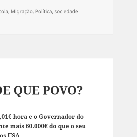
cola
,
Migração
,
Política
,
sociedade
A AS MULHERES NO AFEGANISTÃO
DE QUE POVO?
,01€ hora e o Governador do
te mais 60.000€ do que o seu
os USA