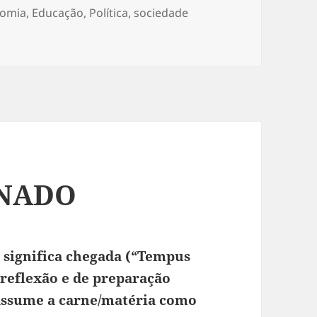
omia
,
Educação
,
Política
,
sociedade
 POVO?
INADO
 significa chegada (“Tempus
 reflexão e de preparação
 assume a carne/matéria como