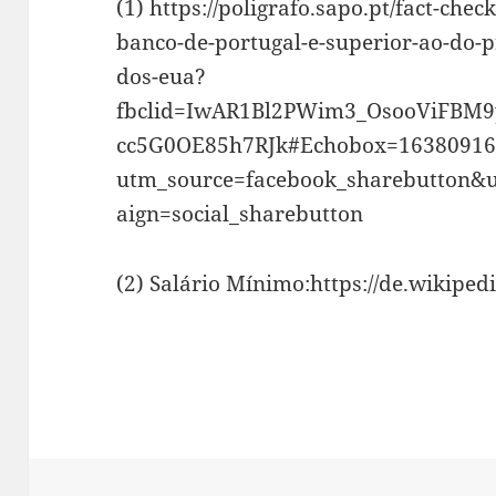
(1) https://poligrafo.sapo.pt/fact-che
banco-de-portugal-e-superior-ao-do-p
dos-eua?
fbclid=IwAR1Bl2PWim3_OsooViFB
cc5G0OE85h7RJk#Echobox=16380916
utm_source=facebook_sharebutton
aign=social_sharebutton
(2) Salário Mínimo:https://de.wikiped