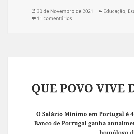
Publicado
30 de Novembro de 2021
Categorias
Educação
,
Es
a
11 comentários
em MAIS RESTRIÇÕES PAR
QUE POVO VIVE 
O Salário Mínimo em Portugal é 4
Banco de Portugal ganha anualmen
homólogo d