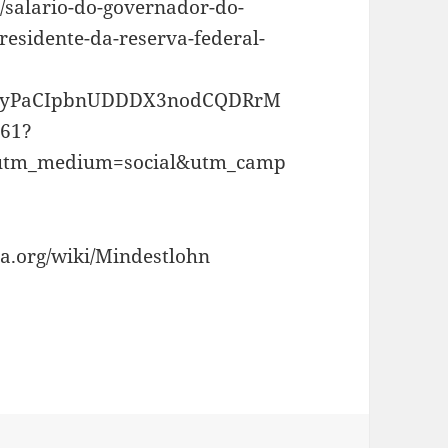
ck/salario-do-governador-do-
residente-da-reserva-federal-
M9yPaCIpbnUDDDX3nodCQDRrM
61?
&utm_medium=social&utm_camp
ia.org/wiki/Mindestlohn