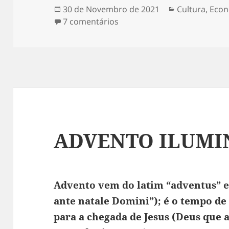
Publicado
30 de Novembro de 2021
Categorias
Cultura
,
Econ
a
7 comentários
em QUE POVO VIVE DE QUE
ADVENTO ILUM
Advento vem do latim “adventus” e
ante natale Domini”); é o tempo de
para a chegada de Jesus (Deus que