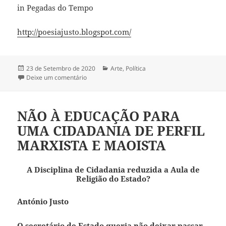
in Pegadas do Tempo
http://poesiajusto.blogspot.com/
Publicado
23 de Setembro de 2020
Categorias
Arte
,
Política
a
Deixe um comentário
sobre NO REINADO DO COVID-19
NÃO À EDUCAÇÃO PARA
UMA CIDADANIA DE PERFIL
MARXISTA E MAOISTA
A Disciplina de Cidadania reduzida a Aula de
Religião do Estado?
António Justo
O secretário de Estado queria não deixar passar