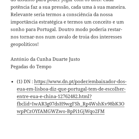
potência faz a sua pressão, cada uma à sua maneira.
Relevante seria termos a consciência da nossa
importância estratégica e termos um conceito e um
sonho para Portugal. Doutro modo poderia restar-
nos tornar-nos num cavalo de troia dos interesses
geopolíticos!
António da Cunha Duarte Justo
Pegadas do Tempo
(1) DN :
https://www.dn.pt/poder/embaixador-dos-
eua-em-lisboa-diz-que-portugal-tem-de-escolher-
entre-eua-e-china-12762482.html?
fbclid=IwAR3g07dsH9wgFSh_Rp4WshKv98bK3O
wpPCzOYfAMGWZwo-BpPi1GjWqo2FM