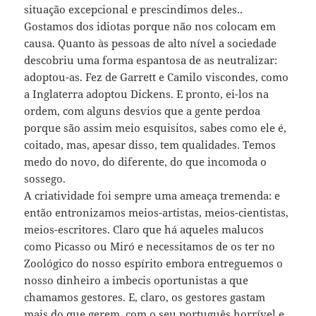
situação excepcional e prescindimos deles..
Gostamos dos idiotas porque não nos colocam em
causa. Quanto às pessoas de alto nível a sociedade
descobriu uma forma espantosa de as neutralizar:
adoptou-as. Fez de Garrett e Camilo viscondes, como
a Inglaterra adoptou Dickens. E pronto, ei-los na
ordem, com alguns desvios que a gente perdoa
porque são assim meio esquisitos, sabes como ele é,
coitado, mas, apesar disso, tem qualidades. Temos
medo do novo, do diferente, do que incomoda o
sossego.
A criatividade foi sempre uma ameaça tremenda: e
então entronizamos meios-artistas, meios-cientistas,
meios-escritores. Claro que há aqueles malucos
como Picasso ou Miró e necessitamos de os ter no
Zoológico do nosso espírito embora entreguemos o
nosso dinheiro a imbecis oportunistas a que
chamamos gestores. E, claro, os gestores gastam
mais do que gerem, com o seu português horrível e