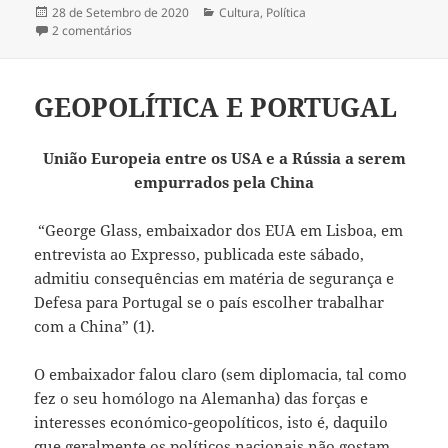
Publicado
28 de Setembro de 2020
Categorias
Cultura
,
Política
a
2 comentários
em CRÍTICA À NÃO CRÍTICA À MEDIOCRIDADE
GEOPOLÍTICA E PORTUGAL
União Europeia entre os USA e a Rússia a serem
empurrados pela China
“George Glass, embaixador dos EUA em Lisboa, em
entrevista ao Expresso, publicada este sábado,
admitiu consequências em matéria de segurança e
Defesa para Portugal se o país escolher trabalhar
com a China” (1).
O embaixador falou claro (sem diplomacia, tal como
fez o seu homólogo na Alemanha) das forças e
interesses económico-geopolíticos, isto é, daquilo
que geralmente os políticos nacionais não gostam