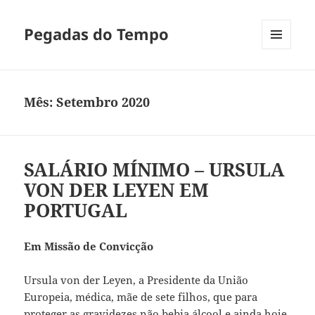
Pegadas do Tempo
MENU
E
WIDGETS
Mês:
Setembro 2020
SALÁRIO MÍNIMO – URSULA
VON DER LEYEN EM
PORTUGAL
Em Missão de Convicção
Ursula von der Leyen, a Presidente da União
Europeia, médica, mãe de sete filhos, que para
proteger as gravidezes não bebia álcool e ainda hoje