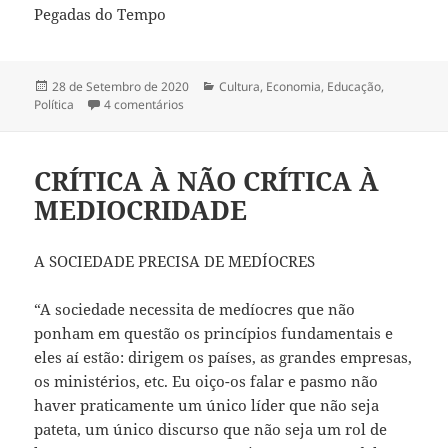
Pegadas do Tempo
Publicado
28 de Setembro de 2020
Categorias
Cultura
,
Economia
,
Educação
,
Política
a
4 comentários
em SALÁRIO MÍNIMO – URSULA VON DER LEY
CRÍTICA À NÃO CRÍTICA À
MEDIOCRIDADE
A SOCIEDADE PRECISA DE MEDÍOCRES
“A sociedade necessita de medíocres que não
ponham em questão os princípios fundamentais e
eles aí estão: dirigem os países, as grandes empresas,
os ministérios, etc. Eu oiço-os falar e pasmo não
haver praticamente um único líder que não seja
pateta, um único discurso que não seja um rol de