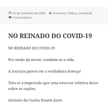
Publicado
26 de Setembro de 2020
Categorias
Economia
,
Política
,
sociedade
a
3 comentários
em GEOPOLÍTICA E PORTUGAL
NO REINADO DO COVID-19
NO REINADO DO COVID-19
Por medo da morte, combate-se a vida.
A loucura parece ser a verdadeira doença!
Tem-se a impressão que uma neurose coletiva desce
sobre as nações.
António da Cunha Duarte Justo