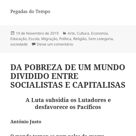
Pegadas do Tempo
Publicado
19 de Novembro de 2019
Categorias
Arte
,
Cultura
,
Economia
,
Educação
a
,
Escola
,
Migração
,
Política
,
Religião
,
Sem categoria
,
sociedade
Deixe um comentário
sobre O ABUSO DA EMOÇÃO ESTÁ A
DA POBREZA DE UM MUNDO
DIVIDIDO ENTRE
SOCIALISTAS E CAPITALISAS
A Luta subsidia os Lutadores e
desfavorece os Pacíficos
António Justo