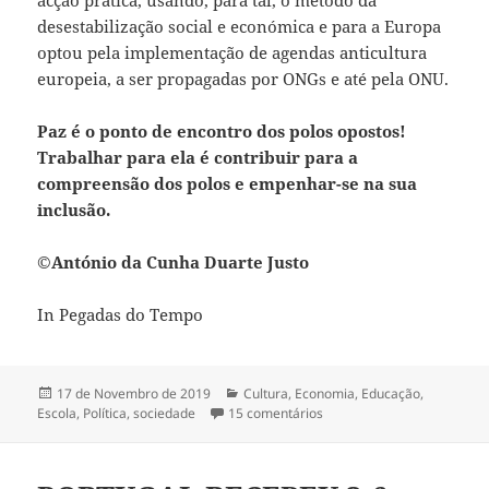
acção prática, usando, para tal, o método da
desestabilização social e económica e para a Europa
optou pela implementação de agendas anticultura
europeia, a ser propagadas por ONGs e até pela ONU.
Paz é o ponto de encontro dos polos opostos!
Trabalhar para ela é contribuir para a
compreensão dos polos e empenhar-se na sua
inclusão.
©António da Cunha Duarte Justo
In Pegadas do Tempo
Publicado
17 de Novembro de 2019
Categorias
Cultura
,
Economia
,
Educação
,
Escola
a
,
Política
,
sociedade
15 comentários
em DA POBREZA DE UM MU