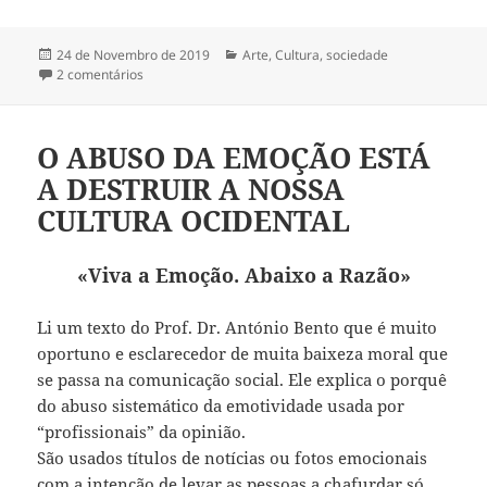
Publicado
24 de Novembro de 2019
Categorias
Arte
,
Cultura
,
sociedade
a
2 comentários
em PARABÉNS BRASIL – PARABÉNS PORTUGAL
O ABUSO DA EMOÇÃO ESTÁ
A DESTRUIR A NOSSA
CULTURA OCIDENTAL
«Viva a Emoção. Abaixo a Razão»
Li um texto do Prof. Dr. António Bento que é muito
oportuno e esclarecedor de muita baixeza moral que
se passa na comunicação social. Ele explica o porquê
do abuso sistemático da emotividade usada por
“profissionais” da opinião.
São usados títulos de notícias ou fotos emocionais
com a intenção de levar as pessoas a chafurdar só