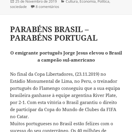
Publicado
25 de Novembro de 2019
Categorias
Cultura
,
Economia
,
Política
,
sociedade
a
8 comentários
em VIVA O 25 DE NOVEMBRO
PARABÉNS BRASIL –
PARABÉNS PORTUGAL
O emigrante português Jorge Jesus elevou o Brasil
a campeão sul-americano
No final da Copa Libertadores, (23.11.2019) no
Estádio Monumental de Lima, no Peru, o treinador
português do Flamengo conseguiu que a sua equipa
brasileira ganhasse à equipe argentina River Plate,
por 2-1. Com esta vitória o Brasil garantiu o direito
de participar da Copa do Mundo de Clubes da FIFA
no Catar.
Muitos portugueses no Brasil estão felizes com o
sucesso do seu conterrâneo. Os 40 milhões de