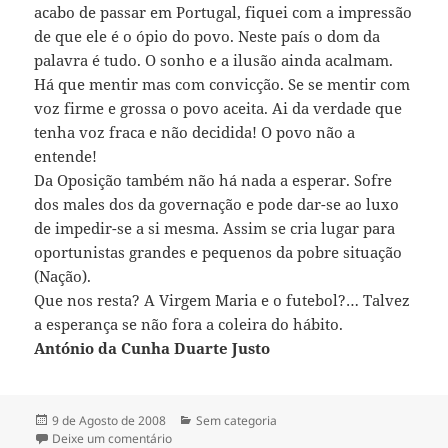
acabo de passar em Portugal, fiquei com a impressão
de que ele é o ópio do povo. Neste país o dom da
palavra é tudo. O sonho e a ilusão ainda acalmam.
Há que mentir mas com convicção. Se se mentir com
voz firme e grossa o povo aceita. Ai da verdade que
tenha voz fraca e não decidida! O povo não a
entende!
Da Oposição também não há nada a esperar. Sofre
dos males dos da governação e pode dar-se ao luxo
de impedir-se a si mesma. Assim se cria lugar para
oportunistas grandes e pequenos da pobre situação
(Nação).
Que nos resta? A Virgem Maria e o futebol?… Talvez
a esperança se não fora a coleira do hábito.
António da Cunha Duarte Justo
Publicado
9 de Agosto de 2008
Categorias
Sem categoria
a
Deixe um comentário
sobre PORTUGAL ADIADO