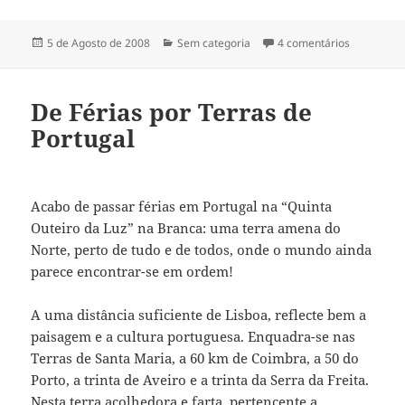
Publicado
5 de Agosto de 2008
Categorias
Sem categoria
4 comentários
em O Avanç
a
De Férias por Terras de
Portugal
Acabo de passar férias em Portugal na “Quinta
Outeiro da Luz” na Branca: uma terra amena do
Norte, perto de tudo e de todos, onde o mundo ainda
parece encontrar-se em ordem!
A uma distância suficiente de Lisboa, reflecte bem a
paisagem e a cultura portuguesa. Enquadra-se nas
Terras de Santa Maria, a 60 km de Coimbra, a 50 do
Porto, a trinta de Aveiro e a trinta da Serra da Freita.
Nesta terra acolhedora e farta, pertencente a