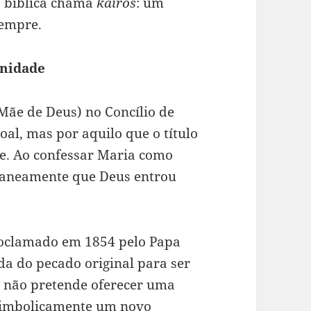
ão bíblica chama
kairos
: um
sempre.
anidade
Mãe de Deus) no Concílio de
oal, mas por aquilo que o título
ne. Ao confessar Maria como
ltaneamente que Deus entrou
oclamado em 1854 pelo Papa
da do pecado original para ser
 não pretende oferecer uma
 simbolicamente um novo