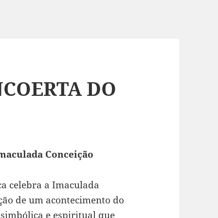
NCOERTA DO
Imaculada Conceição
ica celebra a Imaculada
ação de um acontecimento do
simbólica e espiritual que