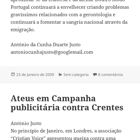
Portugal continuará a envelhecer criando problemas
gravíssimos relacionados com a gerontologia e
continuará a fomentar a sangria nacional através da
emigração.
António da Cunha Duarte Justo
antoniocunhajusto@googlemail.com
Publicado
23 de Janeiro de 2009
Categorias
Sem categoria
8 comentários
em NATA
a
Ateus em Campanha
publicitária contra Crentes
António Justo
No princípio de Janeiro, em Londres, a associação
“Cristian Voice” apresentou queixa contra uma