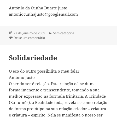
António da Cunha Duarte Justo
antoniocunhajusto@googlemail.com
Publicado
27 de Janeiro de 2009
Categorias
Sem categoria
a
Deixe um comentário
sobre Solidariedade na Nova Sociedade – Uma D
Solidariedade
O eco do outro possibilita o meu falar
António Justo
O ser do ser é relação. Esta relação dá-se duma
forma imanente e transcendente, tomando a sua
melhor expressão na fórmula trinitária. A Trindade
(Eu-tu-nós), a Realidade toda, revela-se como relação
de forma protótipo na sua relação criador – criatura
e criatura – espírito. Nela se manifesta o nosso ser