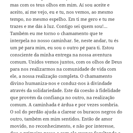
mas com os teus olhos em mim. Aí sou aceite e
aceito, aí me vejo, eu e tu, nos vemos, ao mesmo
tempo, no mesmo espelho. Em ti me gero e tu me
trazes e me dás à luz. Contigo sei quem sou!…
Também eu me torno o chamamento que te
interpela no nosso caminhar. Se, neste andar, tu és
um pé para mim, eu sou o outro pé para ti. Estou
consciente da minha entrega na nossa aventura
comum. Unidos vemos juntos, com os olhos de Deus
para nos realizarmos na comunidade de vida com
ele, a nossa realização completa. O chamamento
divino humaniza-nos e conduz-nos à divindade
através da solidariedade. Este dá coesão à fidelidade
que provém da confiança no outro, na realização
comum. A caminhada é árdua e por vezes sombria.
O sol do perdão ajuda a clarear os buracos negros do
outro, também em mim sentidos. Então de amor
movido, no reconhecimento, e não por interesse,
dou o primeiro passo e com ele avanço facultando a