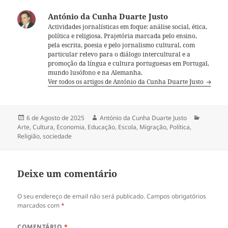
António da Cunha Duarte Justo
Actividades jornalísticas em foque: análise social, ética,
política e religiosa. Prajetória marcada pelo ensino,
pela escrita, poesia e pelo jornalismo cultural, com
particular relevo para o diálogo intercultural e a
promoção da língua e cultura portuguesas em Portugal,
mundo lusófono e na Alemanha.
Ver todos os artigos de António da Cunha Duarte Justo
Publicado
6 de Agosto de 2025
Autor
António da Cunha Duarte Justo
Categori
Arte
a
,
Cultura
,
Economia
,
Educação
,
Escola
,
Migração
,
Política
,
Religião
,
sociedade
Deixe um comentário
O seu endereço de email não será publicado.
Campos obrigatórios
marcados com
*
COMENTÁRIO
*