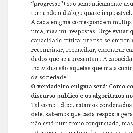
“progresso”) são semanticamente us
tornando o diálogo quase impossível.
A cada enigma correspondem múltipla
uma, mas mil respostas. Urge evitar 
capacidade crítica; precisa-se empen
recombinar, reconciliar, encontrar c
dados que se apresentam. A capacidade
indivíduo são aquelas que mais cont
da sociedade!
O verdadeiro enigma
será: Como co
discurso público e os algoritmos 
Tal como Édipo, estamos condenados 
dele, sabemos que cada resposta gera
não está num trono conquistado, ma
interrogação, na tolerância pela res