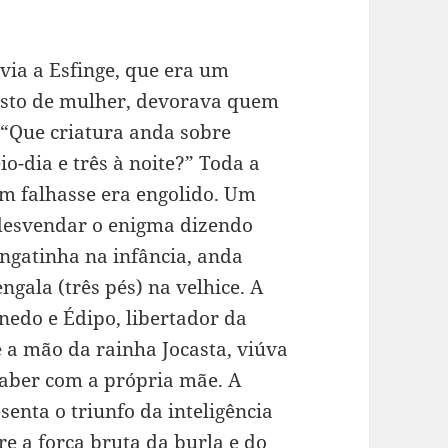
ia a Esfinge, que era um
osto de mulher, devorava quem
 “Que criatura anda sobre
o-dia e três à noite?” Toda a
m falhasse era engolido. Um
 desvendar o enigma dizendo
ngatinha na infância, anda
ngala (três pés) na velhice. A
edo e Édipo, libertador da
e a mão da rainha Jocasta, viúva
 saber com a própria mãe. A
senta o triunfo da inteligência
e a força bruta da burla e do