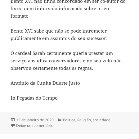
Bento XVI não tinha concordado em ser co-autor do
livro, nem tinha sido informado sobre o seu
formato
Bento XVI sabe que não se pode intrometer
publicamente em assuntos do seu sucessor!
O cardeal Sarah certamente queria prestar um
serviço aos ultra-conservadores e no seu zelo não
observou certamente todas as regras.
António da Cunha Duarte Justo
In Pegadas do Tempo
Publicado
15 de Janeiro de 2020
Categorias
Política
,
Religião
,
sociedade
a
Deixe um comentário
sobre BENTO XVI DISTANCIA-SE DO LIVRO SOBR