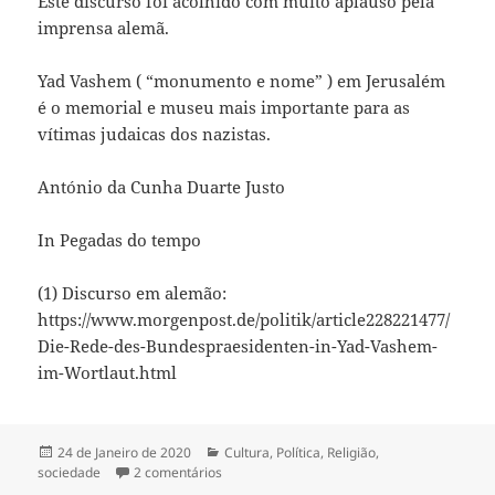
Este discurso foi acolhido com muito aplauso pela
imprensa alemã.
Yad Vashem ( “monumento e nome” ) em Jerusalém
é o memorial e museu mais importante para as
vítimas judaicas dos nazistas.
António da Cunha Duarte Justo
In Pegadas do tempo
(1) Discurso em alemão:
https://www.morgenpost.de/politik/article228221477/
Die-Rede-des-Bundespraesidenten-in-Yad-Vashem-
im-Wortlaut.html
Publicado
24 de Janeiro de 2020
Categorias
Cultura
,
Política
,
Religião
,
sociedade
a
2 comentários
em “NÓS ESTAMOS DO LADO DE ISRAEL”