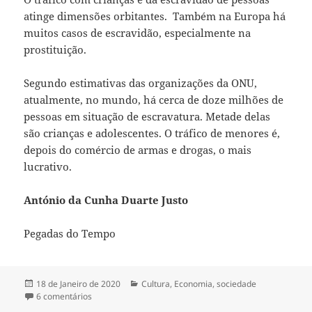
atinge dimensões orbitantes. Também na Europa há
muitos casos de escravidão, especialmente na
prostituição.
Segundo estimativas das organizações da ONU,
atualmente, no mundo, há cerca de doze milhões de
pessoas em situação de escravatura. Metade delas
são crianças e adolescentes. O tráfico de menores é,
depois do comércio de armas e drogas, o mais
lucrativo.
António da Cunha Duarte Justo
Pegadas do Tempo
Publicado
18 de Janeiro de 2020
Categorias
Cultura
,
Economia
,
sociedade
a
6 comentários
em TRÁFICO DE PESSOAS – ESCRAVIDÃO MODERNA