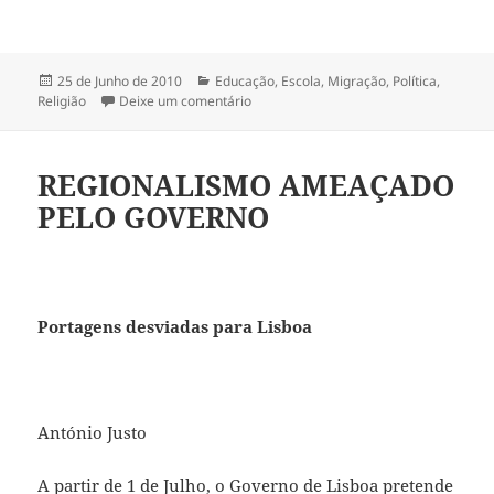
Publicado
25 de Junho de 2010
Categorias
Educação
,
Escola
,
Migração
,
Política
,
Religião
a
Deixe um comentário
sobre REGIONALISMO AMEAÇADO PO
REGIONALISMO AMEAÇADO
PELO GOVERNO
Portagens desviadas para Lisboa
António Justo
A partir de 1 de Julho, o Governo de Lisboa pretende