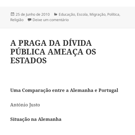
Publicado
25 de Junho de 2010
Categorias
Educação
,
Escola
,
Migração
,
Política
,
Religião
a
Deixe um comentário
sobre REGIONALISMO AMEAÇADO PE
A PRAGA DA DÍVIDA
PÚBLICA AMEAÇA OS
ESTADOS
Uma Comparação entre a Alemanha e Portugal
António Justo
Situação na Alemanha