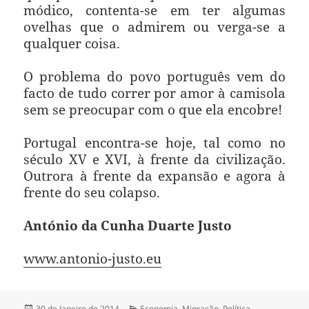
módico, contenta-se em ter algumas
ovelhas que o admirem ou verga-se a
qualquer coisa.
O problema do povo português vem do
facto de tudo correr por amor à camisola
sem se preocupar com o que ela encobre!
Portugal encontra-se hoje, tal como no
século XV e XVI, à frente da civilização.
Outrora à frente da expansão e agora à
frente do seu colapso.
António da Cunha Duarte Justo
www.antonio-justo.eu
Publicado
30 de Janeiro de 2014
Categorias
Economia
,
Migração
,
Política