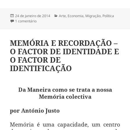
Publicado
24 de Janeiro de 2014
Categorias
Arte
,
Economia
,
Migração
,
Política
a
1 comentário
em PADRÕES PORTUGUESES DA EMIGRAÇÃO
MEMÓRIA E RECORDAÇÃO –
O FACTOR DE IDENTIDADE E
O FACTOR DE
IDENTIFICAÇÃO
Da Maneira como se trata a nossa
Memória colectiva
por António Justo
Memória é uma capacidade, um centro