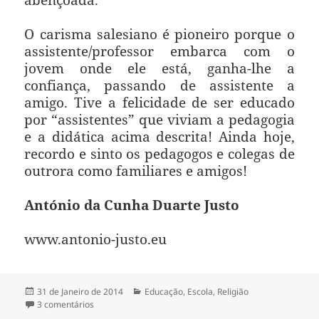
O carisma salesiano é pioneiro porque o
assistente/professor embarca com o
jovem onde ele está, ganha-lhe a
confiança, passando de assistente a
amigo. Tive a felicidade de ser educado
por “assistentes” que viviam a pedagogia
e a didática acima descrita! Ainda hoje,
recordo e sinto os pedagogos e colegas de
outrora como familiares e amigos!
António da Cunha Duarte Justo
www.antonio-justo.eu
Publicado
31 de Janeiro de 2014
Categorias
Educação
,
Escola
,
Religião
a
3 comentários
em DOM BOSCO E A PEDAGOGIA DA ALEGRIA