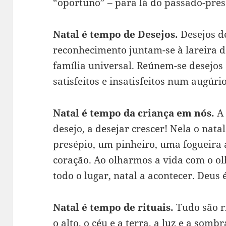
“oportuno” – para lá do passado-prese
Natal é tempo de Desejos.
Desejos d
reconhecimento juntam-se à lareira do
família universal. Reúnem-se desejos 
satisfeitos e insatisfeitos num augúr
Natal é tempo da criança em nós.
A
desejo, a desejar crescer! Nela o nata
presépio, um pinheiro, uma fogueira
coração. Ao olharmos a vida com o o
todo o lugar, natal a acontecer. Deus 
Natal é tempo de rituais.
Tudo são ri
o alto, o céu e a terra, a luz e a somb