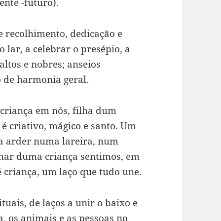
nte -futuro).
e recolhimento, dedicação e
 lar, a celebrar o presépio, a
altos e nobres; anseios
io de harmonia geral.
 criança em nós, filha dum
l é criativo, mágico e santo. Um
 a arder numa lareira, num
lhar duma criança sentimos, em
é criança, um laço que tudo une.
tuais, de laços a unir o baixo e
ra, os animais e as pessoas no