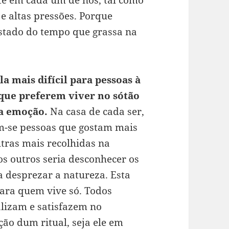
te em cada um de nós, tal como
 e altas pressões. Porque
estado do tempo que grassa na
a mais difícil para pessoas à
que preferem viver no sótão
da emoção.
Na casa de cada ser,
am-se pessoas que gostam mais
utras mais recolhidas na
s outros seria desconhecer os
a desprezar a natureza. Esta
para quem vive só. Todos
ealizam e satisfazem no
ção dum ritual, seja ele em