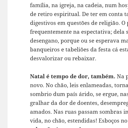
família, na igreja, na cadeia, num ho
de retiro espiritual. De ter em con
digestivos em questões de religião. O
frequentemente na espectativa; dela
desengano, porque ou se esperava mai
banqueiros e tabeliões da festa cá est
desvalorizar ou rebaixar.
Natal é tempo de dor, também.
Na 
novo. No chão, leis enlameadas, torn
sombrio dum país árido, se ergue, n
gralhar da dor de doentes, desempreg
amados. Nas ruas passam sombras inv
vida, no chão, estendidas! Esboços no