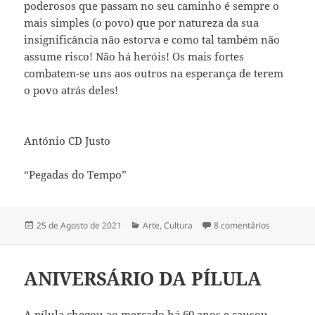
poderosos que passam no seu caminho é sempre o
mais simples (o povo) que por natureza da sua
insignificância não estorva e como tal também não
assume risco! Não há heróis! Os mais fortes
combatem-se uns aos outros na esperança de terem
o povo atrás deles!
António CD Justo
“Pegadas do Tempo”
Publicado
25 de Agosto de 2021
Categorias
Arte
,
Cultura
8 comentários
em E POR 
a
ANIVERSÁRIO DA PÍLULA
A pílula chegou ao mercado há 60 anos e causou