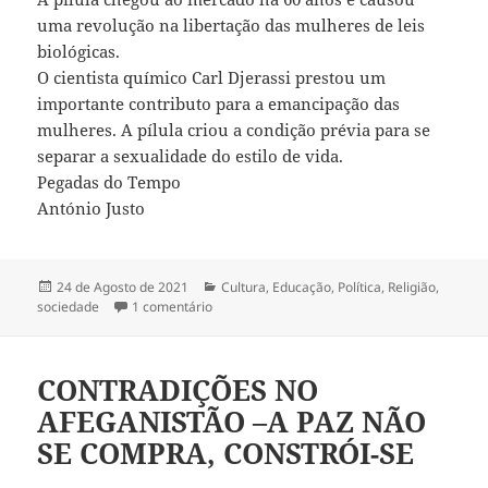
uma revolução na libertação das mulheres de leis
biológicas.
O cientista químico Carl Djerassi prestou um
importante contributo para a emancipação das
mulheres. A pílula criou a condição prévia para se
separar a sexualidade do estilo de vida.
Pegadas do Tempo
António Justo
Publicado
24 de Agosto de 2021
Categorias
Cultura
,
Educação
,
Política
,
Religião
,
sociedade
a
1 comentário
em ANIVERSÁRIO DA PÍLULA
CONTRADIÇÕES NO
AFEGANISTÃO –A PAZ NÃO
SE COMPRA, CONSTRÓI-SE