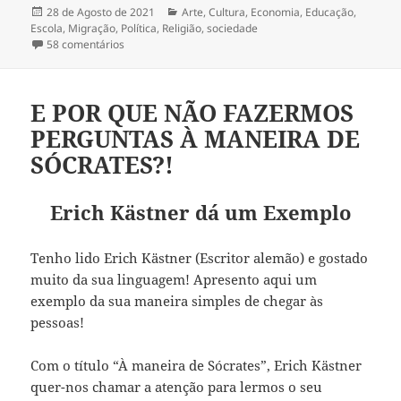
Publicado
28 de Agosto de 2021
Categorias
Arte
,
Cultura
,
Economia
,
Educação
,
Escola
a
,
Migração
,
Política
,
Religião
,
sociedade
58 comentários
em DEUS SÓ VEM AO AFEGANISTÃO PARA CHORAR
E POR QUE NÃO FAZERMOS
PERGUNTAS À MANEIRA DE
SÓCRATES?!
Erich Kästner dá um Exemplo
Tenho lido Erich Kästner (Escritor alemão) e gostado
muito da sua linguagem! Apresento aqui um
exemplo da sua maneira simples de chegar às
pessoas!
Com o título “À maneira de Sócrates”, Erich Kästner
quer-nos chamar a atenção para lermos o seu