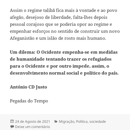
Assim o regime talibã fica mais à vontade e ao povo
afegão, desejoso de liberdade, falta-lhes depois
pessoal corajoso que se poderia opor ao regime e
empenhar esforços no sentido de construir um novo
Afeganistão e um islão de rosto mais humano.
Um dilema: O Ocidente empenha-se em medidas
de humanidade tentando trazer os refugiados
para o Ocidente e por outro impede, assim, o
desenvolvimento normal social e político do país.
António CD Justo
Pegadas do Tempo
Publicado
24 de Agosto de 2021
Categorias
Migração
,
Política
,
sociedade
a
Deixe um comentário
sobre CONTRADIÇÕES NO AFEGANISTÃO –A PAZ