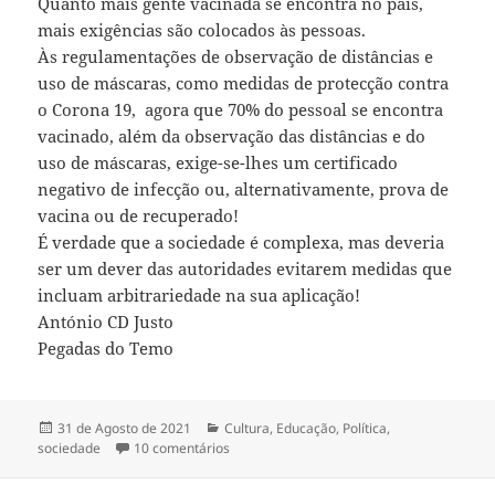
Quanto mais gente vacinada se encontra no país,
mais exigências são colocados às pessoas.
Às regulamentações de observação de distâncias e
uso de máscaras, como medidas de protecção contra
o Corona 19, agora que 70% do pessoal se encontra
vacinado, além da observação das distâncias e do
uso de máscaras, exige-se-lhes um certificado
negativo de infecção ou, alternativamente, prova de
vacina ou de recuperado!
É verdade que a sociedade é complexa, mas deveria
ser um dever das autoridades evitarem medidas que
incluam arbitrariedade na sua aplicação!
António CD Justo
Pegadas do Temo
Publicado
31 de Agosto de 2021
Categorias
Cultura
,
Educação
,
Política
,
sociedade
a
10 comentários
em MUITO ME ENGANA A VISTA, OU NÃO SE