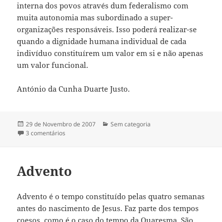
interna dos povos através dum federalismo com
muita autonomia mas subordinado a super-
organizações responsáveis. Isso poderá realizar-se
quando a dignidade humana individual de cada
indivíduo constituírem um valor em si e não apenas
um valor funcional.
António da Cunha Duarte Justo.
Publicado
29 de Novembro de 2007
Categorias
Sem categoria
a
3 comentários
em NACIONALISMO – UMA ARMA PARA IMPOR INTERE
Advento
Advento é o tempo constituído pelas quatro semanas
antes do nascimento de Jesus. Faz parte dos tempos
coesos, como é o caso do tempo da Quaresma. São