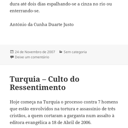
dura até dois dias espalhando-se a cinza no rio ou
enterrando-se.
António da Cunha Duarte Justo
Publicado
24 de Novembro de 2007
Categorias
Sem categoria
a
Deixe um comentário
sobre Morte e Tradição
Turquia – Culto do
Ressentimento
Hoje começa na Turquia o processo contra 7 homens
que estão envolvidos na tortura e assassínio de três
cristãos, a quem cortaram a garganta num assalto à
editora evangélica a 18 de Abril de 2006.