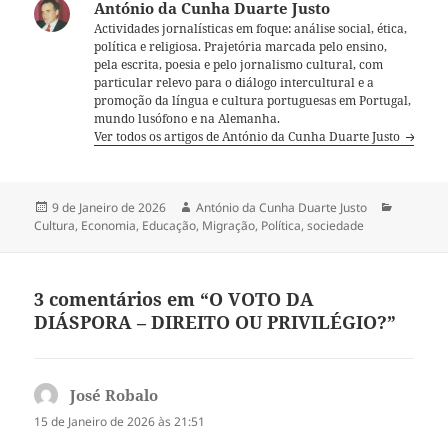
António da Cunha Duarte Justo
Actividades jornalísticas em foque: análise social, ética,
política e religiosa. Prajetória marcada pelo ensino,
pela escrita, poesia e pelo jornalismo cultural, com
particular relevo para o diálogo intercultural e a
promoção da língua e cultura portuguesas em Portugal,
mundo lusófono e na Alemanha.
Ver todos os artigos de António da Cunha Duarte Justo
Publicado
9 de Janeiro de 2026
Autor
António da Cunha Duarte Justo
Categori
Cultura
a
,
Economia
,
Educação
,
Migração
,
Política
,
sociedade
3 comentários em “O VOTO DA
DIÁSPORA – DIREITO OU PRIVILÉGIO?”
José Robalo
diz:
15 de Janeiro de 2026 às 21:51