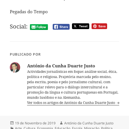
Pegadas do Tempo
Social:
PUBLICADO POR
António da Cunha Duarte Justo
Actividades jornalísticas em foque: análise social, ética,
política e religiosa. Prajetória marcada pelo ensino,
pela escrita, poesia e pelo jornalismo cultural, com
particular relevo para o diálogo intercultural e a
promoção da língua e cultura portuguesas em Portugal,
mundo lusófono e na Alemanha.
Ver todos os artigos de António da Cunha Duarte Justo
Publicado
19 de Novembro de 2019
Autor
António da Cunha Duarte Justo
a
Categorias
Arte
,
Cultura
,
Economia
,
Educação
,
Escola
,
Migração
,
Política
,