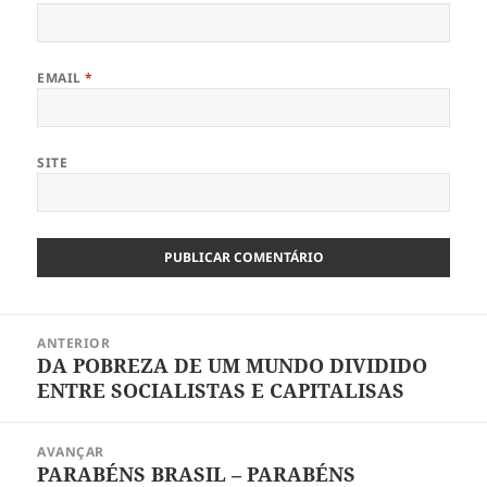
EMAIL
*
SITE
Navegação
ANTERIOR
de
DA POBREZA DE UM MUNDO DIVIDIDO
Artigo
artigos
ENTRE SOCIALISTAS E CAPITALISAS
anterior:
AVANÇAR
PARABÉNS BRASIL – PARABÉNS
Artigo