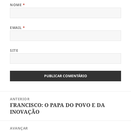
NOME
*
EMAIL
*
SITE
Navegação
ANTERIOR
de
FRANCISCO: O PAPA DO POVO E DA
Artigo
artigos
INOVAÇÃO
anterior:
AVANÇAR