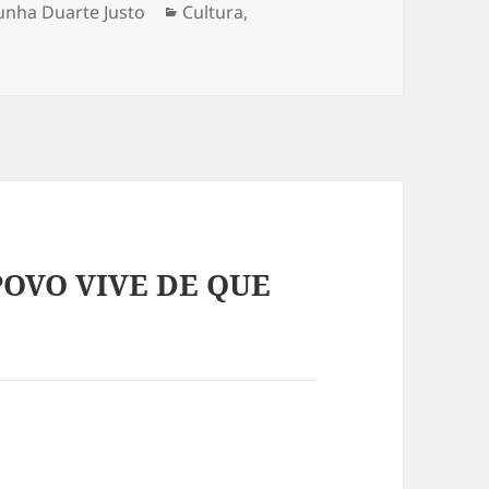
unha Duarte Justo
Categorias
Cultura
,
POVO VIVE DE QUE
: