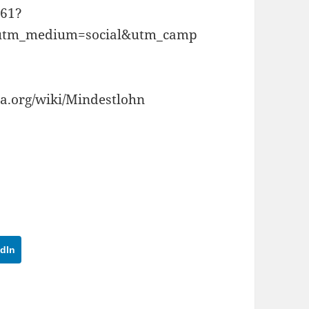
61?
&utm_medium=social&utm_camp
ia.org/wiki/Mindestlohn
dIn