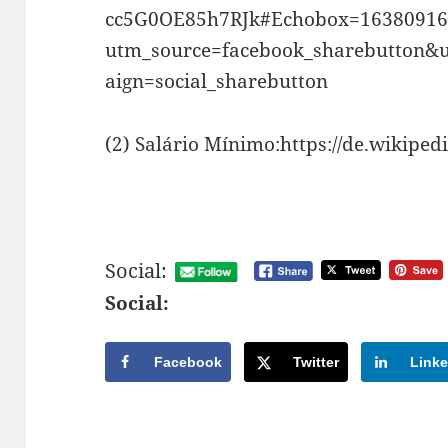
cc5G0OE85h7RJk#Echobox=16380916
utm_source=facebook_sharebutton
aign=social_sharebutton
(2) Salário Mínimo:https://de.wikiped
Social:
Social:
Facebook
Twitter
Linke