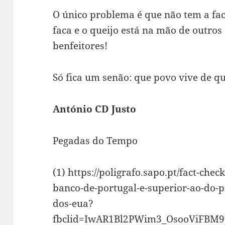
O único problema é que não tem a fa
faca e o queijo está na mão de outro
benfeitores!
Só fica um senão: que povo vive de q
António CD Justo
Pegadas do Tempo
(1) https://poligrafo.sapo.pt/fact-che
banco-de-portugal-e-superior-ao-do-p
dos-eua?
fbclid=IwAR1Bl2PWim3_OsooViFB