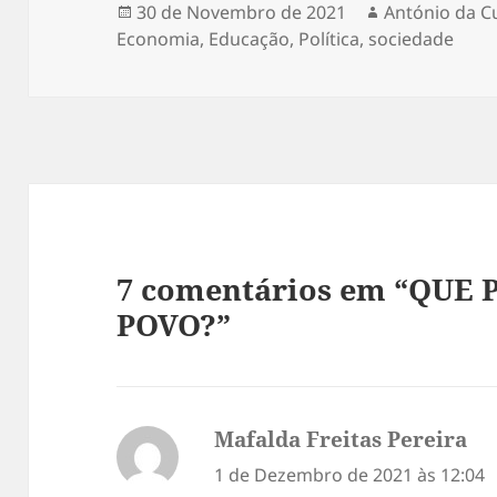
Publicado
30 de Novembro de 2021
Autor
António da C
Economia
a
,
Educação
,
Política
,
sociedade
7 comentários em “QUE 
POVO?”
Mafalda Freitas Pereira
diz
1 de Dezembro de 2021 às 12:04