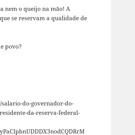
ca nem o queijo na mão! A
s que se reservam a qualidade de
ue povo?
ck/salario-do-governador-do-
residente-da-reserva-federal-
M9yPaCIpbnUDDDX3nodCQDRrM