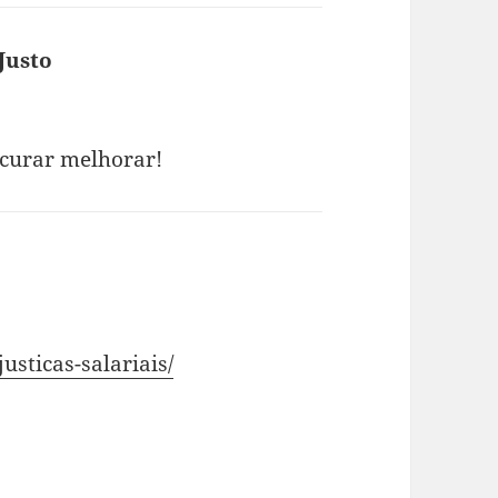
Justo
diz:
curar melhorar!
justicas-salariais/