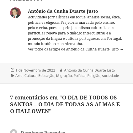
António da Cunha Duarte Justo
Actividades jornalísticas em foque: análise social, ética,
política e religiosa. Prajetória marcada pelo ensino,
pela escrita, poesia e pelo jornalismo cultural, com
particular relevo para o diálogo intercultural e a
promoção da língua e cultura portuguesas em Portugal,
mundo lusófono e na Alemanha.
Ver todos os artigos de António da Cunha Duarte Justo
Publicado
1 de Novembro de 2022
Autor
António da Cunha Duarte Justo
a
Categorias
Arte
,
Cultura
,
Educação
,
Migração
,
Política
,
Religião
,
sociedade
7 comentários em “O DIA DE TODOS OS
SANTOS – O DIA DE TODAS AS ALMAS E
O HALLOWEN”
Domingos Barradas
diz: