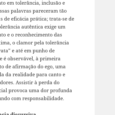
nto em tolerância, inclusão e
essas palavras pareceram tão
 de eficácia prática; trata-se de
olerância autêntica exige um
nto e o reconhecimento das
tima, o clamor pela tolerância
rata” e até em punho de
e é observável, à primeira
to de afirmação do ego, uma
a da realidade para canto e
dores. Assistir à perda do
ocial provoca uma dor profunda
ndo com responsabilidade.
cia discursiva