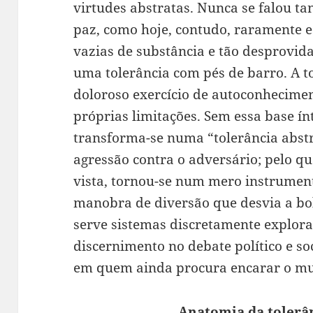
virtudes abstratas. Nunca se falou ta
paz, como hoje, contudo, raramente 
vazias de substância e tão desprovidas
uma tolerância com pés de barro. A t
doloroso exercício de autoconhecime
próprias limitações. Sem essa base ín
transforma-se numa “tolerância abst
agressão contra o adversário; pelo qu
vista, tornou-se num mero instrumen
manobra de diversão que desvia a bol
serve sistemas discretamente explora
discernimento no debate político e s
em quem ainda procura encarar o mu
Anatomia da tolerân