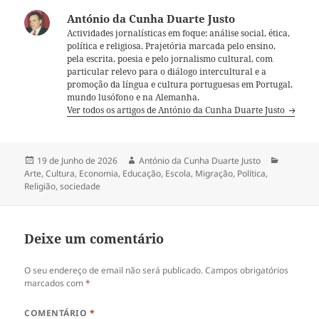
António da Cunha Duarte Justo
Actividades jornalísticas em foque: análise social, ética,
política e religiosa. Prajetória marcada pelo ensino,
pela escrita, poesia e pelo jornalismo cultural, com
particular relevo para o diálogo intercultural e a
promoção da língua e cultura portuguesas em Portugal,
mundo lusófono e na Alemanha.
Ver todos os artigos de António da Cunha Duarte Justo
Publicado
19 de Junho de 2026
Autor
António da Cunha Duarte Justo
Categori
Arte
a
,
Cultura
,
Economia
,
Educação
,
Escola
,
Migração
,
Política
,
Religião
,
sociedade
Deixe um comentário
O seu endereço de email não será publicado.
Campos obrigatórios
marcados com
*
COMENTÁRIO
*