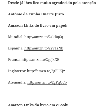
Desde já lhes fico muito agradecido pela atenção
António da Cunha Duarte Justo
Amazon Links do livro em papel:
Mundial:
http://amzn.to/2zkRqSq
Espanha:
http://amzn.to/2yv1zNb
Franca:
http://amzn.to/2gsJxXE
Inglaterra:
http://amzn.to/2gPLKJz
Alemanha:
http://amzn.to/2gPqOCb
Amazon Links do livro em eBook: