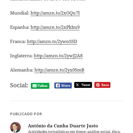
Mundial:
http://amzn.to/2xOQu7I
Espanha:
http://amzn.to/2xPkbu9
Franca:
http://amzn.to/2ywnSSD
Inglaterra:
http://amzn.to/2ywJ2A8
Alemanha:
http://amzn.to/2yx0SmB
Social:
PUBLICADO POR
António da Cunha Duarte Justo
Actividades jornalísticas em foque: análise social, ética,