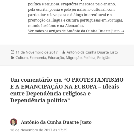
política e religiosa. Prajetória marcada pelo ensino,
pela escrita, poesia e pelo jornalismo cultural, com
particular relevo para o diálogo intercultural e a
promoção da língua e cultura portuguesas em Portugal,
mundo lusófono e na Alemanha.
Ver todos os artigos de António da Cunha Duarte Justo
Publicado
11 de Novembro de 2017
Autor
António da Cunha Duarte Justo
a
Categorias
Cultura
,
Economia
,
Educação
,
Migração
,
Política
,
Religião
Um comentário em “O PROTESTANTISMO
E A EMANCIPAÇÃO NA EUROPA – Ideais
entre Dependência religiosa e
Dependência política”
António da Cunha Duarte Justo
diz:
18 de Novembro de 2017 às 17:25