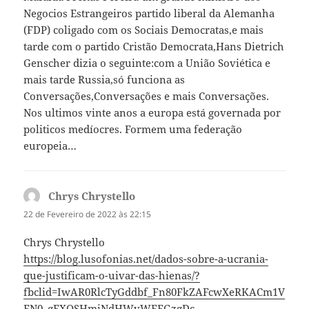
Negocios Estrangeiros partido liberal da Alemanha
(FDP) coligado com os Sociais Democratas,e mais
tarde com o partido Cristão Democrata,Hans Dietrich
Genscher dizia o seguinte:com a União Soviética e
mais tarde Russia,só funciona as
Conversações,Conversações e mais Conversações.
Nos ultimos vinte anos a europa está governada por
politicos medíocres. Formem uma federação
europeia…
Chrys Chrystello
diz:
22 de Fevereiro de 2022 às 22:15
Chrys Chrystello
https://blog.lusofonias.net/dados-sobre-a-ucrania-
que-justificam-o-uivar-das-hienas/?
fbclid=IwAR0RlcTyGddbf_Fn80FkZAFcwXeRKACm1V
EN0_gEXQSHmiNdHWvWFFGzgDc