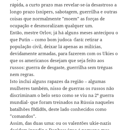
rápida, a curto prazo mas revelar-se-ia desastroso a
longo prazo (snipers, sabotagem, guerrilha e outras
coisas que normalmente ”moem” as forças de
ocupação e desmoralizam qualquer um.
Então, mestre Orlov, já há alguns meses antecipou o
que Putin – como bom judoca -fará: retirar a
população civil, deixar lá apenas as milícias,
devidamente armadas, para fazerem com os Ukies o
que os americanos desejam que seja feito aos
russos: guerra de desgaste, guerrilha sem tréguas
nem regras.
Isto inclui alguns rapazes da região – algumas
mulheres também, nisso de guerras os russos não
discriminam o belo sexo como se viu na 2ª guerra
mundial- que foram treinados na Rússia naqueles
batalhões f0did0s, deste lado conhecidos como
”comandos”.
Assim, das duas uma: ou os valentões ukie-nazis