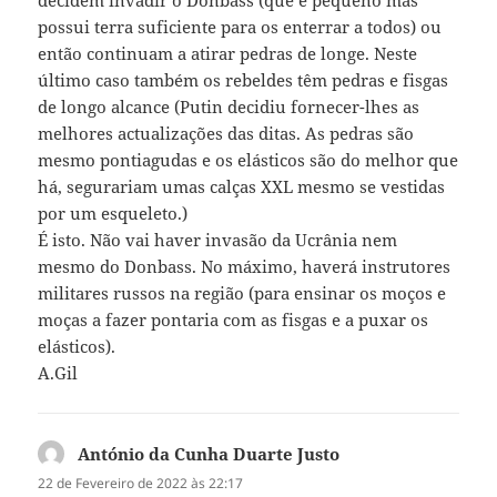
decidem invadir o Donbass (que é pequeno mas
possui terra suficiente para os enterrar a todos) ou
então continuam a atirar pedras de longe. Neste
último caso também os rebeldes têm pedras e fisgas
de longo alcance (Putin decidiu fornecer-lhes as
melhores actualizações das ditas. As pedras são
mesmo pontiagudas e os elásticos são do melhor que
há, segurariam umas calças XXL mesmo se vestidas
por um esqueleto.)
É isto. Não vai haver invasão da Ucrânia nem
mesmo do Donbass. No máximo, haverá instrutores
militares russos na região (para ensinar os moços e
moças a fazer pontaria com as fisgas e a puxar os
elásticos).
A.Gil
António da Cunha Duarte Justo
diz:
22 de Fevereiro de 2022 às 22:17