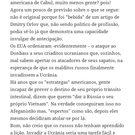
americana de Cabul, muito menos gente? pois!
Agora um pouco de previsão sobre o que se segue:
não ´é original porque foi ”bebida” de um artigo de
Dmitry Orlov que, não sendo político de profissão,
podia sê-lo já que demonstra uma capacidade
invulgar de antecipação.
Os EUA ordenaram -evidentemente – o ataque ao
Donbass a seus criaditos ucranianos que, sozinhos,
mal sabem apertar os atacadores de seus sapatos, na
esperança de que os malditos russos finalmente
invadissem a Ucrânia.
Há anos que os ”estrategas” americanos, gente
incapaz de prever o destino de seu próprio trânsito
intestinal, dizem que querm ”dar à Rússia o seu
próprio Vietnam”. Na verdade conseguiram isso no
Afeganistão mas, ”espertos” como são, depois eles
mesmos decidiram atolar-se por lá.
Bom, não creio que os russos não tenham aprendido
a lição. Invadir a Ucrânia seria uma tarefa fácil e