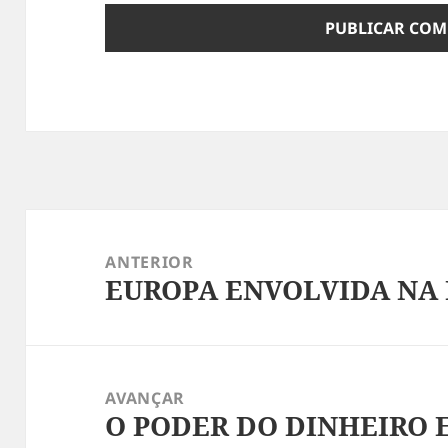
Navegação
de
ANTERIOR
EUROPA ENVOLVIDA NA 
artigos
Artigo
anterior:
AVANÇAR
O PODER DO DINHEIRO 
Artigo