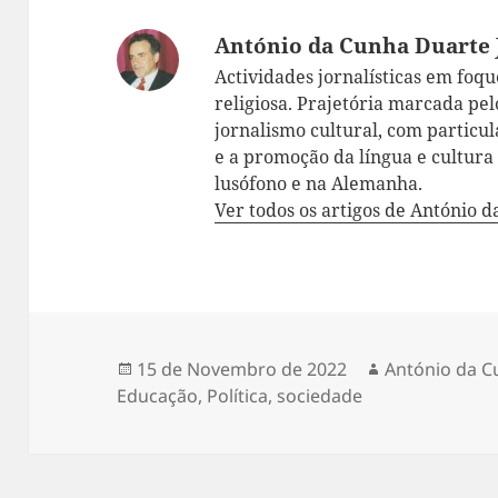
António da Cunha Duarte 
Actividades jornalísticas em foque:
religiosa. Prajetória marcada pelo
jornalismo cultural, com particul
e a promoção da língua e cultur
lusófono e na Alemanha.
Ver todos os artigos de António 
Publicado
15 de Novembro de 2022
Autor
António da C
Educação
a
,
Política
,
sociedade