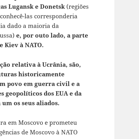
cas Lugansk e Donetsk
(regiões
reconhecê-las corresponderia
ia dado a maioria da
russa)
e, por outo lado, a parte
e Kiev à NATO.
ção relativa à Ucrânia, são,
uturas historicamente
m povo em guerra civil e a
es geopolíticos dos EUA e da
 um os seus aliados.
gora em Moscovo e prometeu
xigências de Moscovo à NATO