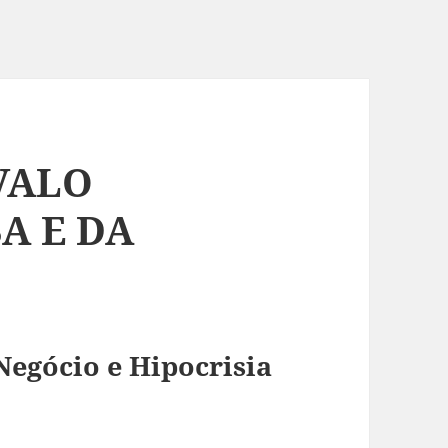
VALO
A E DA
egócio e Hipocrisia