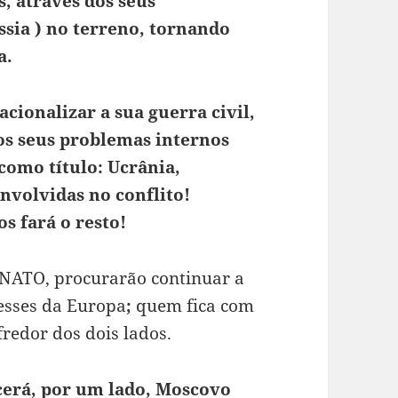
s, através dos seus
sia ) no terreno, tornando
a.
cionalizar a sua guerra civil,
os seus problemas internos
como título: Ucrânia,
nvolvidas no conflito!
s fará o resto!
NATO, procurarão continuar a
esses da Europa
;
quem fica com
fredor dos dois lados.
ecerá, por um lado, Moscovo