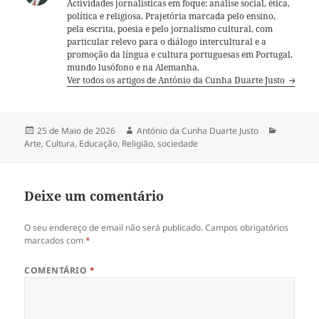
Actividades jornalísticas em foque: análise social, ética,
política e religiosa. Prajetória marcada pelo ensino,
pela escrita, poesia e pelo jornalismo cultural, com
particular relevo para o diálogo intercultural e a
promoção da língua e cultura portuguesas em Portugal,
mundo lusófono e na Alemanha.
Ver todos os artigos de António da Cunha Duarte Justo
Publicado
25 de Maio de 2026
Autor
António da Cunha Duarte Justo
Categori
Arte
a
,
Cultura
,
Educação
,
Religião
,
sociedade
Deixe um comentário
O seu endereço de email não será publicado.
Campos obrigatórios
marcados com
*
COMENTÁRIO
*