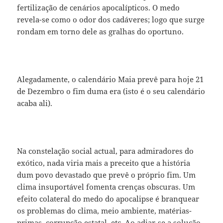
fertilização de cenários apocalípticos. O medo
revela-se como o odor dos cadáveres; logo que surge
rondam em torno dele as gralhas do oportuno.
Alegadamente, o calendário Maia prevê para hoje 21
de Dezembro o fim duma era (isto é o seu calendário
acaba ali).
Na constelação social actual, para admiradores do
exótico, nada viria mais a preceito que a história
dum povo devastado que prevê o próprio fim. Um
clima insuportável fomenta crenças obscuras. Um
efeito colateral do medo do apocalipse é branquear
os problemas do clima, meio ambiente, matérias-
primas, corrupção estatal, etc. Ao adiar-se a solução