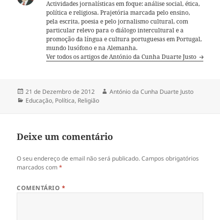
Actividades jornalísticas em foque: análise social, ética,
política e religiosa. Prajetória marcada pelo ensino,
pela escrita, poesia e pelo jornalismo cultural, com
particular relevo para o diálogo intercultural e a
promoção da língua e cultura portuguesas em Portugal,
mundo lusófono e na Alemanha.
Ver todos os artigos de António da Cunha Duarte Justo
Publicado
21 de Dezembro de 2012
Autor
António da Cunha Duarte Justo
a
Categorias
Educação
,
Política
,
Religião
Deixe um comentário
O seu endereço de email não será publicado.
Campos obrigatórios
marcados com
*
COMENTÁRIO
*