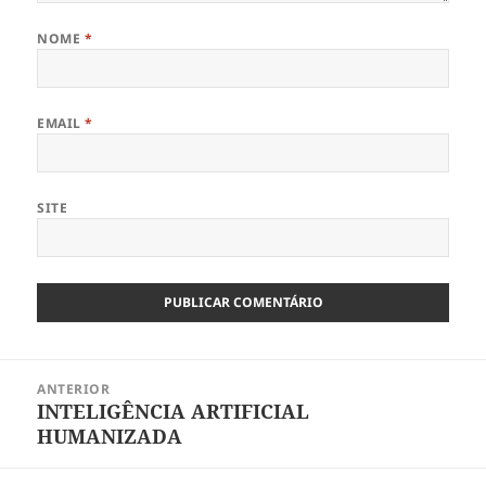
NOME
*
EMAIL
*
SITE
Navegação
ANTERIOR
de
INTELIGÊNCIA ARTIFICIAL
Artigo
artigos
HUMANIZADA
anterior: