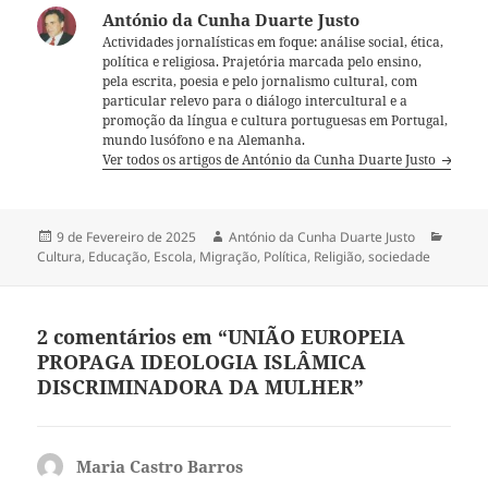
António da Cunha Duarte Justo
Actividades jornalísticas em foque: análise social, ética,
política e religiosa. Prajetória marcada pelo ensino,
pela escrita, poesia e pelo jornalismo cultural, com
particular relevo para o diálogo intercultural e a
promoção da língua e cultura portuguesas em Portugal,
mundo lusófono e na Alemanha.
Ver todos os artigos de António da Cunha Duarte Justo
Publicado
9 de Fevereiro de 2025
Autor
António da Cunha Duarte Justo
Categ
Cultura
a
,
Educação
,
Escola
,
Migração
,
Política
,
Religião
,
sociedade
2 comentários em “UNIÃO EUROPEIA
PROPAGA IDEOLOGIA ISLÂMICA
DISCRIMINADORA DA MULHER”
Maria Castro Barros
diz: