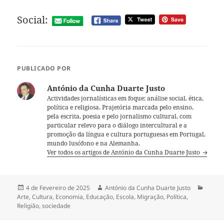
Social:
PUBLICADO POR
António da Cunha Duarte Justo
Actividades jornalísticas em foque: análise social, ética,
política e religiosa. Prajetória marcada pelo ensino,
pela escrita, poesia e pelo jornalismo cultural, com
particular relevo para o diálogo intercultural e a
promoção da língua e cultura portuguesas em Portugal,
mundo lusófono e na Alemanha.
Ver todos os artigos de António da Cunha Duarte Justo
Publicado
4 de Fevereiro de 2025
Autor
António da Cunha Duarte Justo
Categ
Arte
a
,
Cultura
,
Economia
,
Educação
,
Escola
,
Migração
,
Política
,
Religião
,
sociedade