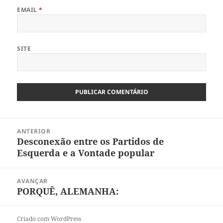
EMAIL
*
SITE
Navegação
ANTERIOR
de
Desconexão entre os Partidos de
Artigo
artigos
Esquerda e a Vontade popular
anterior:
AVANÇAR
PORQUÊ, ALEMANHA:
Artigo
seguinte:
Criado com WordPress