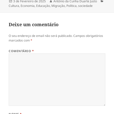
Publicado
3 de Fevereiro de 2025
Autor
António da Cunha Duarte Justo
Categ
Cultura
a
,
Economia
,
Educação
,
Migração
,
Política
,
sociedade
Deixe um comentário
O seu endereço de email não será publicado.
Campos obrigatórios
marcados com
*
COMENTÁRIO
*