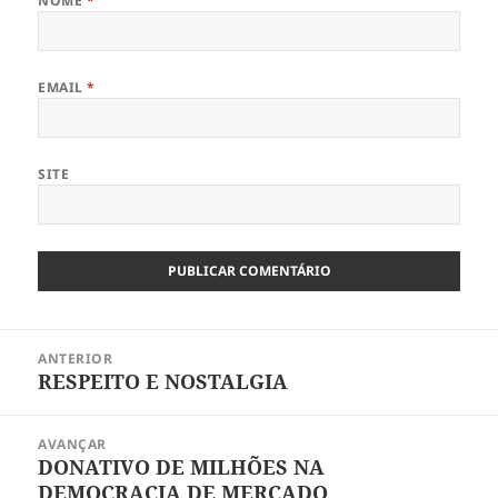
NOME
*
EMAIL
*
SITE
Navegação
ANTERIOR
de
RESPEITO E NOSTALGIA
Artigo
artigos
anterior:
AVANÇAR
DONATIVO DE MILHÕES NA
Artigo
DEMOCRACIA DE MERCADO
seguinte: