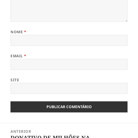
NOME
*
EMAIL
*
SITE
Navegação
ANTERIOR
de
DONATIVO DE MILHÕES NA
Artigo