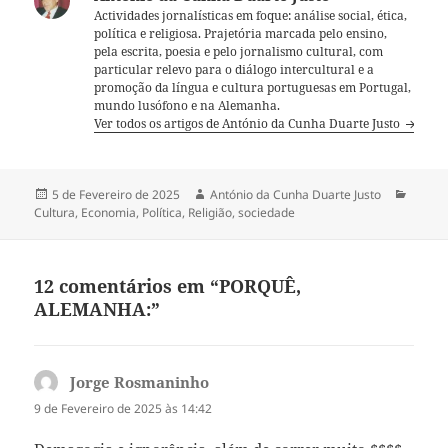
Actividades jornalísticas em foque: análise social, ética,
política e religiosa. Prajetória marcada pelo ensino,
pela escrita, poesia e pelo jornalismo cultural, com
particular relevo para o diálogo intercultural e a
promoção da língua e cultura portuguesas em Portugal,
mundo lusófono e na Alemanha.
Ver todos os artigos de António da Cunha Duarte Justo
Publicado
5 de Fevereiro de 2025
Autor
António da Cunha Duarte Justo
Categ
Cultura
a
,
Economia
,
Política
,
Religião
,
sociedade
12 comentários em “PORQUÊ,
ALEMANHA:”
Jorge Rosmaninho
diz:
9 de Fevereiro de 2025 às 14:42