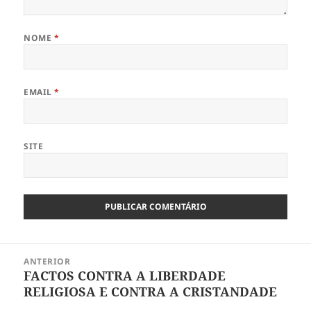
NOME
*
EMAIL
*
SITE
Navegação
ANTERIOR
de
FACTOS CONTRA A LIBERDADE
Artigo
artigos
RELIGIOSA E CONTRA A CRISTANDADE
anterior: