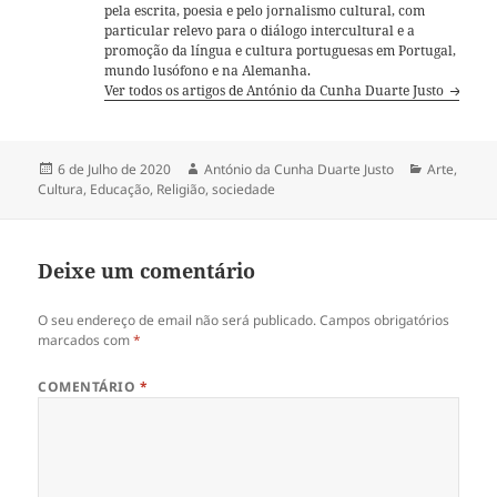
pela escrita, poesia e pelo jornalismo cultural, com
particular relevo para o diálogo intercultural e a
promoção da língua e cultura portuguesas em Portugal,
mundo lusófono e na Alemanha.
Ver todos os artigos de António da Cunha Duarte Justo
Publicado
6 de Julho de 2020
Autor
António da Cunha Duarte Justo
Categorias
Arte
,
Cultura
a
,
Educação
,
Religião
,
sociedade
Deixe um comentário
O seu endereço de email não será publicado.
Campos obrigatórios
marcados com
*
COMENTÁRIO
*