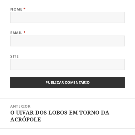
NOME
*
EMAIL
*
SITE
Navegação
ANTERIOR
de
O UIVAR DOS LOBOS EM TORNO DA
Artigo
artigos
ACRÓPOLE
anterior: