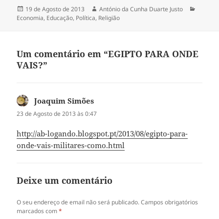
Publicado
19 de Agosto de 2013
Autor
António da Cunha Duarte Justo
Categor
Economia
a
,
Educação
,
Política
,
Religião
Um comentário em “EGIPTO PARA ONDE
VAIS?”
Joaquim Simões
diz:
23 de Agosto de 2013 às 0:47
http://ab-logando.blogspot.pt/2013/08/egipto-para-
onde-vais-militares-como.html
Deixe um comentário
O seu endereço de email não será publicado.
Campos obrigatórios
marcados com
*