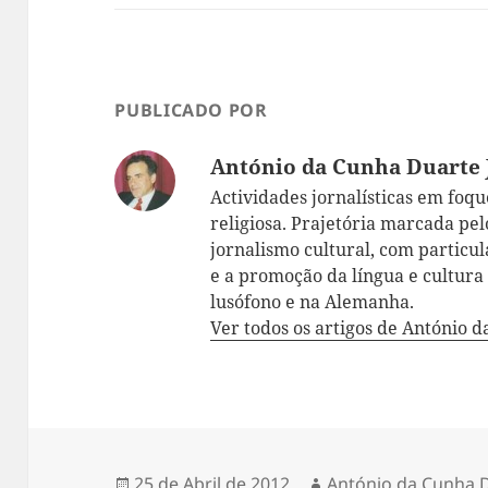
PUBLICADO POR
António da Cunha Duarte 
Actividades jornalísticas em foque:
religiosa. Prajetória marcada pelo
jornalismo cultural, com particul
e a promoção da língua e cultur
lusófono e na Alemanha.
Ver todos os artigos de António 
Publicado
25 de Abril de 2012
Autor
António da Cunha D