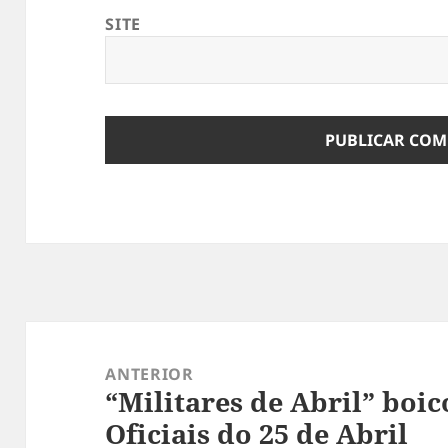
SITE
Navegação
de
ANTERIOR
“Militares de Abril” bo
artigos
Artigo
Oficiais do 25 de Abril
anterior: