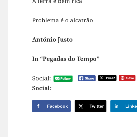
A terra é bem rica
Problema é o alcatrão.
António Justo
In “Pegadas do Tempo”
Social:
Social:
Facebook
Twitter
Linke