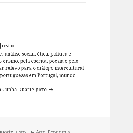
Justo
 análise social, ética, política e
 ensino, pela escrita, poesia e pelo
ar relevo para o diálogo intercultural
a portuguesas em Portugal, mundo
da Cunha Duarte Justo
uarte Justo
Categorias
Arte
,
Economia
,