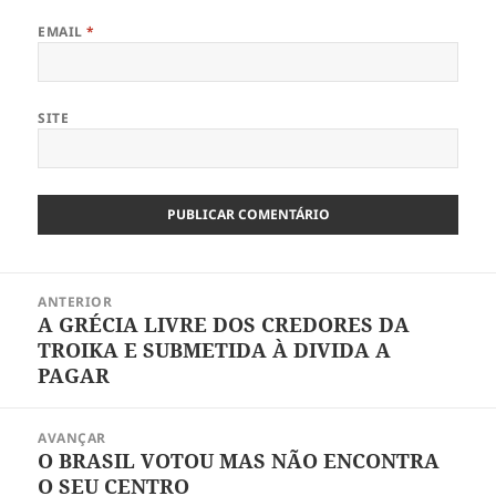
EMAIL
*
SITE
Navegação
ANTERIOR
de
A GRÉCIA LIVRE DOS CREDORES DA
Artigo
artigos
TROIKA E SUBMETIDA À DIVIDA A
anterior:
PAGAR
AVANÇAR
O BRASIL VOTOU MAS NÃO ENCONTRA
Artigo
O SEU CENTRO
seguinte: