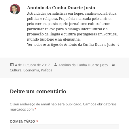
António da Cunha Duarte Justo
Actividades jornalísticas em foque: análise social, ética,
política e religiosa. Prajetória marcada pelo ensino,
pela escrita, poesia e pelo jornalismo cultural, com
particular relevo para o diálogo intercultural e a
promoção da língua e cultura portuguesas em Portugal,
mundo lusófono e na Alemanha.
Ver todos os artigos de António da Cunha Duarte Justo
Publicado
4 de Outubro de 2017
Autor
António da Cunha Duarte Justo
Categor
Cultura
a
,
Economia
,
Política
Deixe um comentário
O seu endereço de email não será publicado.
Campos obrigatórios
marcados com
*
COMENTÁRIO
*