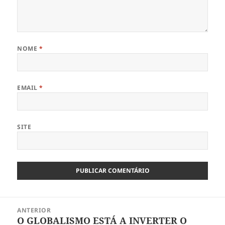
NOME
*
EMAIL
*
SITE
Navegação
ANTERIOR
de
O GLOBALISMO ESTÁ A INVERTER O
Artigo