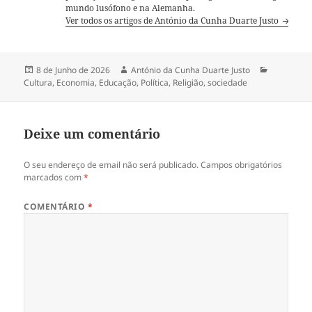
mundo lusófono e na Alemanha.
Ver todos os artigos de António da Cunha Duarte Justo
Publicado
8 de Junho de 2026
Autor
António da Cunha Duarte Justo
Categoria
Cultura
a
,
Economia
,
Educação
,
Política
,
Religião
,
sociedade
Deixe um comentário
O seu endereço de email não será publicado.
Campos obrigatórios
marcados com
*
COMENTÁRIO
*