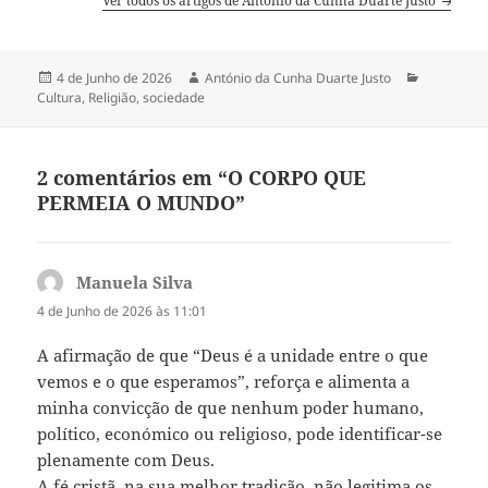
Ver todos os artigos de António da Cunha Duarte Justo
Publicado
4 de Junho de 2026
Autor
António da Cunha Duarte Justo
Categoria
Cultura
a
,
Religião
,
sociedade
2 comentários em “O CORPO QUE
PERMEIA O MUNDO”
Manuela Silva
diz:
4 de Junho de 2026 às 11:01
A afirmação de que “Deus é a unidade entre o que
vemos e o que esperamos”, reforça e alimenta a
minha convicção de que nenhum poder humano,
político, económico ou religioso, pode identificar-se
plenamente com Deus.
A fé cristã, na sua melhor tradição, não legitima os