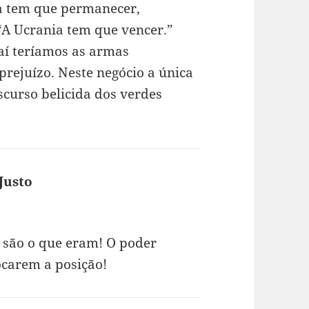
ia tem que permanecer,
“A Ucrania tem que vencer.”
aí teríamos as armas
prejuízo. Neste negócio a única
iscurso belicida dos verdes
Justo
diz:
o são o que eram! O poder
ocarem a posição!