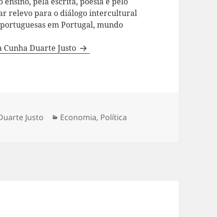
 ensino, pela escrita, poesia e pelo
ar relevo para o diálogo intercultural
a portuguesas em Portugal, mundo
da Cunha Duarte Justo
Duarte Justo
Categorias
Economia
,
Política