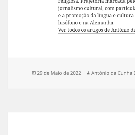
religiosa. Prajetória marcada pelo
jornalismo cultural, com particul
e a promoção da língua e cultur
lusófono e na Alemanha.
Ver todos os artigos de António 
Publicado
29 de Maio de 2022
Autor
António da Cunha 
a