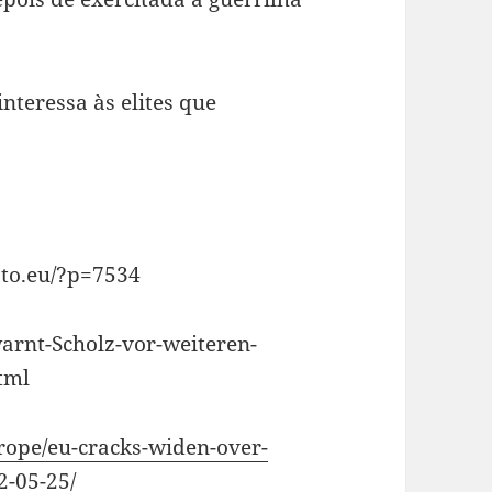
nteressa às elites que
sto.eu/?p=7534
warnt-Scholz-vor-weiteren-
tml
rope/eu-cracks-widen-over-
2-05-25/