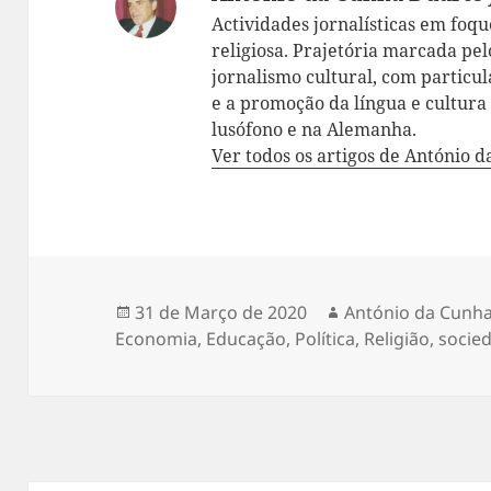
Actividades jornalísticas em foque:
religiosa. Prajetória marcada pelo
jornalismo cultural, com particul
e a promoção da língua e cultur
lusófono e na Alemanha.
Ver todos os artigos de António 
Publicado
31 de Março de 2020
Autor
António da Cunha
Economia
a
,
Educação
,
Política
,
Religião
,
socie