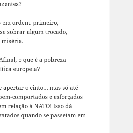
uzentes?
s em ordem: primeiro,
 se sobrar algum trocado,
 miséria.
final, o que é a pobreza
ítica europeia?
 apertar o cinto… mas só até
bem-comportados e esforçados
em relação à NATO! Isso dá
avatados quando se passeiam em