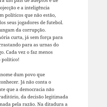
ra um país de adeptos e de
ojecção e a inteligência
m políticos que não estão,
dos seus jogadores de futebol.
mungam da corrupção.
ia curta, já sem força para
arrastando para as urnas do
go. Cada vez o faz menos
 político!
m nome dum povo que
onhecer. Já não conta o
nte que a democracia não
aditório, da decisão legitimada
mada pela razão. Na ditadura a