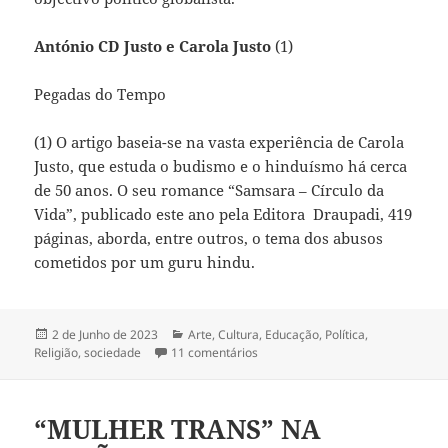
António CD Justo e Carola Justo
(1)
Pegadas do Tempo
(1) O artigo baseia-se na vasta experiência de Carola
Justo, que estuda o budismo e o hinduísmo há cerca
de 50 anos. O seu romance “Samsara – Círculo da
Vida”, publicado este ano pela Editora Draupadi, 419
páginas, aborda, entre outros, o tema dos abusos
cometidos por um guru hindu.
Publicado
2 de Junho de 2023
Categorias
Arte
,
Cultura
,
Educação
,
Política
,
Religião
a
,
sociedade
11 comentários
em ABUSO SEXUAL NO BUDISMO 
“MULHER TRANS” NA