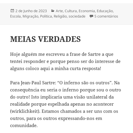
Publicado
2 de Junho de 2023
Categorias
Arte
,
Cultura
,
Economia
,
Educação
,
Escola
a
,
Migração
,
Política
,
Religião
,
sociedade
5 comentários
em “MUL
MEIAS VERDADES
Hoje alguém me escreveu a frase de Sartre a que
tentei responder e porque penso ser do interesse de
alguns coloco aqui a minha curta resposta!
Para Jean-Paul Sartre: “O inferno são os outros”. Na
consequência eu seria o inferno porque sou o outro
do outro! Isto implicaria uma visão unilateral da
realidade porque espelhada apenas no acontecer
(wirklichkeit). Estamos chamados a ser uns com os
outros, para os outros expressando-nos em
comunidade.