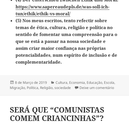
https://www.sapereaudepls.de/was-soll-ich-
tun/ethik/ethik-vs-moral/
(5)
Nos meus escritos, tento refectir sobre
temas de ética, cultura, religião e política no
sentido de fomentar uma compreensão para o
que se está a passar na nossa sociedade e
assim criar maior confiança nas próprias
potencialidades
,
num espírito de inclusão e de
complementaridade.
Publicado
8 de Março de 2019
Categorias
Cultura
,
Economia
,
Educação
,
Escola
,
Migração
a
,
Política
,
Religião
,
sociedade
Deixe um comentário
sobre UM
SERÁ QUE “COMUNISTAS
COMEM CRIANCINHAS”?