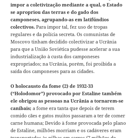
impor a coletivização mediante a qual, o Estado
se apropriou das terras e do gado dos
camponeses, agrupando-as em latifúndios
colectivos.
Para impor tal, fez uso de tropas
regulares e da polícia secreta. Os comunistas de
Moscovo tinham decidido colectivizar a Ucrânia
para que a União Soviética pudesse acelerar a sua
industrialização à custa dos camponeses
expropriados; na Ucrânia, porém, foi proibida a
saída dos camponeses para as cidades.
O holocausto da fome (2) de 1932-33
(“Holodomor”) provocado por Estaline também
ele obrigou as pessoas na Ucrânia a tornarem-se
canibais;
a fome era tanta que depois de terem
comido cães e gatos muitos passaram a ter de comer
carne humana; Devido à fome provocada pelo plano
de Estaline, milhões morriam e os cadáveres eram
transportados às pilhas em carros (7 milhões de