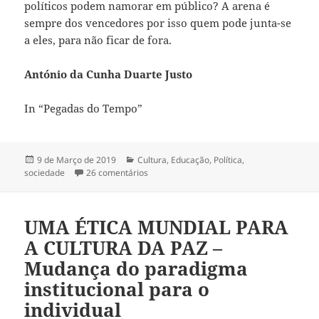
políticos podem namorar em público? A arena é
sempre dos vencedores por isso quem pode junta-se
a eles, para não ficar de fora.
António da Cunha Duarte Justo
In “Pegadas do Tempo”
Publicado
9 de Março de 2019
Categorias
Cultura
,
Educação
,
Política
,
sociedade
a
26 comentários
em DA OPINIÃO AÇAIMADA E DO CABRES
UMA ÉTICA MUNDIAL PARA
A CULTURA DA PAZ –
Mudança do paradigma
institucional para o
individual