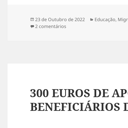
Publicado
23 de Outubro de 2022
Categorias
Educação
,
Mig
a
2 comentários
em HOJE É COMEMORADO O
300 EUROS DE A
BENEFICIÁRIOS 