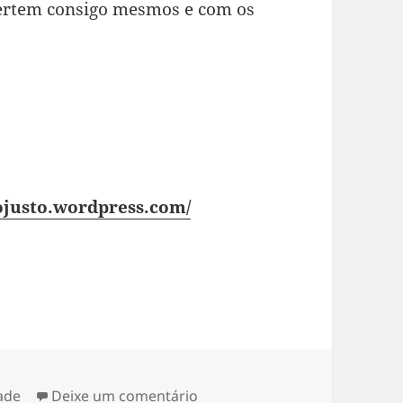
vertem consigo mesmos e com os
iojusto.wordpress.com/
ade
Deixe um comentário
sobre 300 EUROS DE APOIO 